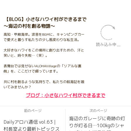
【BLOG】小さなハワイ村ができるまで
〜海辺の村を創る物語〜
高知・甲殿海岸。波音をBGMに、キャンピングカー
で愛犬と暮らす私たちの少し風変わりな私生活。
大好きなハワイをこの場所に創り出すための、汗と
笑いと、時々失敗…（笑）。
表舞台では見せないALOHAVillageの「リアルな裏
側」を、ここだけで綴っています。
共に村を創るような気持ちで、私たちの航海記を覗
いてみませんか？
ブログ：小さなハワイ村ができるまで
前のページ
次のページ
海辺のガレージに奇跡の灯
Dailyアロハ通信 vol.63｜
りが灯る日…100kgのシャ
村長室より最新トピックス