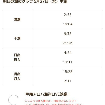
明日の潮位グラフ 5月27日（水）中潮
2:55
満潮
16:04
9:38
干潮
21:36
4:54
日出
日入
19:11
15:28
月出
月入
2:11
甲殿アロハ海岸LIVE映像！
ここから見える景色が、村長のお気に入り！
アロハな風を感じるALOHAVillage前のライブビュー。