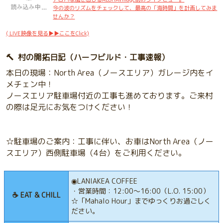
今の波のリズムをチェックして、最高の「海時間」を計画してみま
せんか？
( LIVE映像を見る▶▶ここをClick)
🔨 村の開拓日記（ハーフビルド・工事速報）
本日の現場：North Area（ノースエリア）ガレージ内をイ
メチェン中！
ノースエリア駐車場付近の工事も進めております。ご来村
の際は足元にお気をつけください！
☆駐車場のご案内：工事に伴い、お車はNorth Area（ノー
スエリア）西側駐車場（4台）をご利用ください。
◉LANIAKEA COFFEE
・営業時間：12:00〜16:00（L.O. 15:00）
☕️ EAT & CHILL
☆「Mahalo Hour」までゆっくりお過ごしく
ださい。