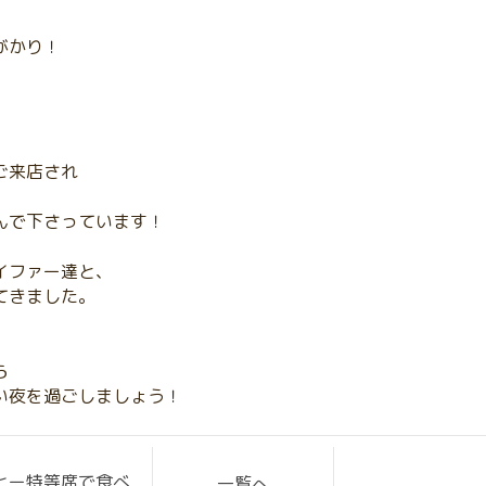
がかり！
ご来店され
んで下さっています！
イファー達と、
てきました。
ら
い夜を過ごしましょう！
ヒー特等席で食べ
一覧へ