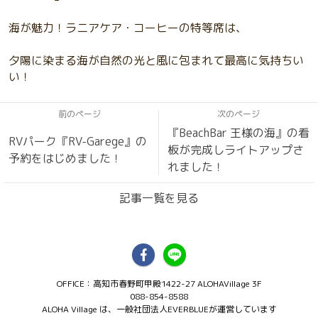
海が魅力！ラニアケア・コーヒーの特等席は、
夕陽に染まる海が自然の光と風に包まれて最高に気持ちい
い！
前のページ
次のページ
『BeachBar 王様の海』の看
RVパーク『RV-Garege』の
板が完成しライトアップさ
予約をはじめました！
れました！
記事一覧を見る
OFFICE：高知市春野町甲殿1422-27 ALOHAVillage 3F
088-854-8588
ALOHA Village は、一般社団法人EVERBLUEが運営しています