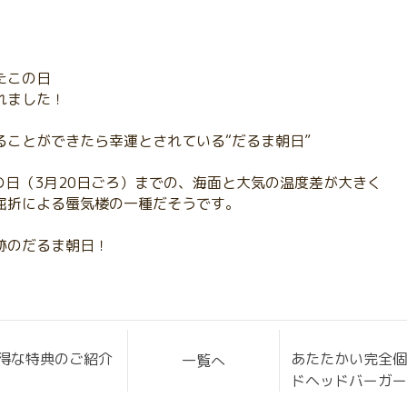
たこの日
れました！
ることができたら幸運とされている“だるま朝日”
の日（3月20日ごろ）までの、海面と大気の温度差が大きく
屈折による蜃気楼の一種だそうです。
跡のだるま朝日！
得な特典のご紹介
あたたかい完全
一覧へ
ドヘッドバーガ